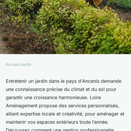
Accueil
›
Jardin
JARDIN
Entretien de jardin optimal
Entretenir un jardin dans le pays d'Ancenis demande
une connaissance précise du climat et du sol pour
dans le pays d'ancenis :
garantir une croissance harmonieuse. Loire
astuces indispensables
Aménagement propose des services personnalisés,
alliant expertise locale et créativité, pour aménager et
admin
•
8 mai 2025
•
4 min de lecture
maintenir vos espaces extérieurs toute l’année.
Découvrez comment une gestion professionnelle