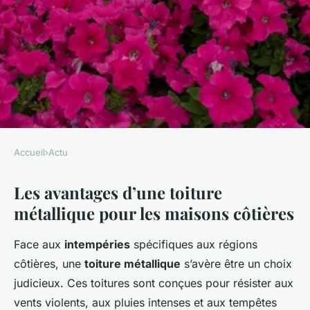
Accueil
›
Actu
ACTU
Les avantages d’une toiture
Optez pour une toiture
métallique pour les maisons côtières
métallique : La solution
intelligente et durable pour
Face aux
intempéries
spécifiques aux régions
votre maison côtière !
côtières, une
toiture métallique
s’avère être un choix
judicieux. Ces toitures sont conçues pour résister aux
admin
•
28 novembre 2024
•
6 min de lecture
vents violents, aux pluies intenses et aux tempêtes