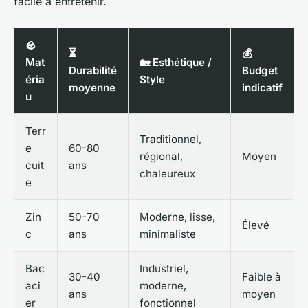
facile à entretenir.
🪨
⏳
💰
Mat
🏡 Esthétique /
Durabilité
Budget
éria
Style
moyenne
indicatif
u
Terr
Traditionnel,
e
60-80
régional,
Moyen
cuit
ans
chaleureux
e
Zin
50-70
Moderne, lisse,
Élevé
c
ans
minimaliste
Bac
Industriel,
30-40
Faible à
aci
moderne,
ans
moyen
er
fonctionnel