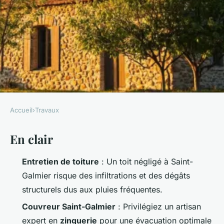
Accueil
›
Travaux
TRAVAUX
En clair
Les meilleures entreprises de
toiture à Saint-Galmier à
Entretien de toiture
: Un toit négligé à Saint-
considérer
Galmier risque des infiltrations et des dégâts
structurels dus aux pluies fréquentes.
Auberte
•
15/04/2026 08:54
•
9 min de lecture
Couvreur Saint-Galmier
: Privilégiez un artisan
expert en
zinguerie
pour une évacuation optimale