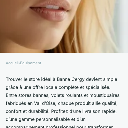
Accueil
›
Équipement
ÉQUIPEMENT
Trouvez le store parfait à
Trouver le store idéal à Banne Cergy devient simple
grâce à une offre locale complète et spécialisée.
banne cergy pour votre
Entre stores bannes, volets roulants et moustiquaires
intérieur !
fabriqués en Val d’Oise, chaque produit allie qualité,
confort et durabilité. Profitez d’une livraison rapide,
admin
•
30 mai 2025
•
4 min de lecture
d’une gamme personnalisable et d’un
accompagnement professionnel pour transformer